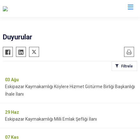
Karabük
Duyurular
Eflani
Eskipazar
Filtrele
Ovacık
Safranbolu
03
Ağu
Eskipazar Kaymakamlığı Köylere Hizmet Götürme Birliği Başkanlığı
Yenice
İhale İlanı
29
Haz
Eskipazar Kaymakamlığı Milli Emlak Şefliği İlanı
07
Kas