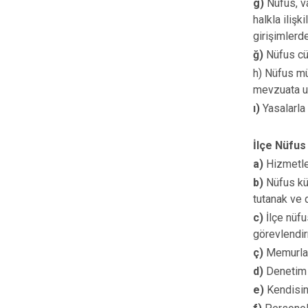
g)
Nüfus, va
halkla iliş
girişimlerd
ğ)
Nüfus cüz
h) Nüfus mü
mevzuata u
ı)
Yasalarla 
İlçe Nüfus
a)
Hizmetler
b)
Nüfus küt
tutanak ve 
c)
İlçe nüf
görevlendi
ç)
Memurlar
d)
Denetim 
e)
Kendisine