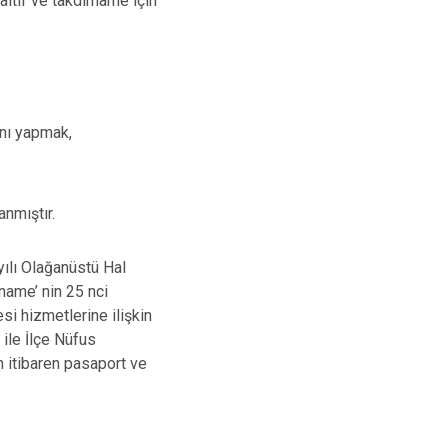
altif ve takdirname için
nı yapmak,
nmıştır.
lı Olağanüstü Hal
ame’ nin 25 nci
i hizmetlerine ilişkin
ile İlçe Nüfus
n itibaren pasaport ve