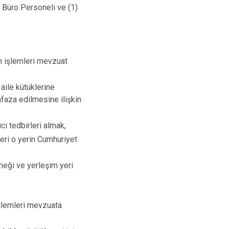
 Büro Personeli ve (1)
in işlemleri mevzuat
aile kütüklerine
faza edilmesine ilişkin
cı tedbirleri almak,
leri o yerin Cumhuriyet
neği ve yerleşim yeri
işlemleri mevzuata