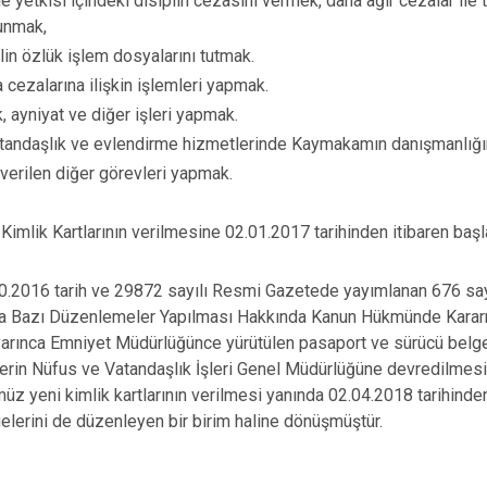
 yetkisi içindeki disiplin cezasını vermek, daha ağır cezalar ile t
lunmak,
in özlük işlem dosyalarını tutmak.
a cezalarına ilişkin işlemleri yapmak.
 ayniyat ve diğer işleri yapmak.
tandaşlık ve evlendirme hizmetlerinde Kaymakamın danışmanlığı
verilen diğer görevleri yapmak.
k Kartlarının verilmesine 02.01.2017 tarihinden itibaren başla
 tarih ve 29872 sayılı Resmi Gazetede yayımlanan 676 sayı
 Bazı Düzenlemeler Yapılması Hakkında Kanun Hükmünde Kararn
rınca Emniyet Müdürlüğünce yürütülen pasaport ve sürücü belges
lerin Nüfus ve Vatandaşlık İşleri Genel Müdürlüğüne devredilmesi 
z yeni kimlik kartlarının verilmesi yanında 02.04.2018 tarihinde
elerini de düzenleyen bir birim haline dönüşmüştür.