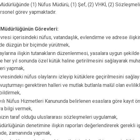
Safranbolu
Müdürlüğünde (1) Nüfus Müdürü, (1) Şef, (2) VHKİ, (2) Sözleşmeli
Yenice
rsonel görev yapmaktadır.
 Müdürlüğünün Görevleri:
resi içerisindeki nüfus, vatandaşlık, evlendirme ve adrese ilişk
de düzgün bir biçimde yürütmek,
ylarına ilişkin tutanakların düzenlenmesi, yasalara uygun şekilde 
e her yıl sonunda özel kütük haline getirilmesini sağlayarak muha
leri yapmak,
resindeki nüfus olaylarını izleyip kütüklere geçirilmesini sağlayı
uşturmayı gerektiren halleri ve mutlak butlanla malûl olan evlilik
bildirmek,
lı Nüfus Hizmetleri Kanununda belirlenen esaslara göre kayıt ör
a bilgi vermek,
izin taraf olduğu uluslararası sözleşmeleri uygulamak,
ürlüğünün denetimine ilişkin raporları değerlendirerek gerekli 
mde, zamanında yapmak,