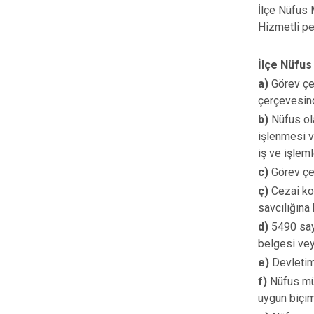
İlçe Nüfus 
Hizmetli pe
İlçe Nüfus
a)
Görev çev
çerçevesin
b)
Nüfus ola
işlenmesi v
iş ve işlem
c)
Görev çev
ç)
Cezai kov
savcılığına 
d)
5490 sayı
belgesi vey
e)
Devletim
f)
Nüfus müd
uygun biçi