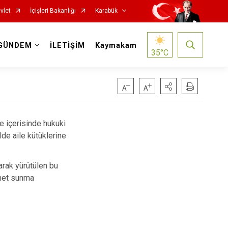
vlet
İçişleri Bakanlığı
Karabük
GÜNDEM
İLETİŞİM
Kaymakam
35
°C
e içerisinde hukuki
lde aile kütüklerine
arak yürütülen bu
zmet sunma