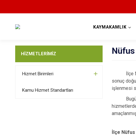
KAYMAKAMLIK
Nüfus
HİZMETLERİMİZ
İlçe
Hizmet Birimleri
sonuç doğur
işlenmesi s
Kamu Hizmet Standartları
Bugü
hizmetlerde
amaçlanmışt
İlçe Nüfu