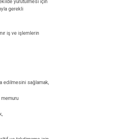
ekilde yürütülmesi için
yla gerekli
ır iş ve işlemlerin
za edilmesini sağlamak,
r memuru
k,