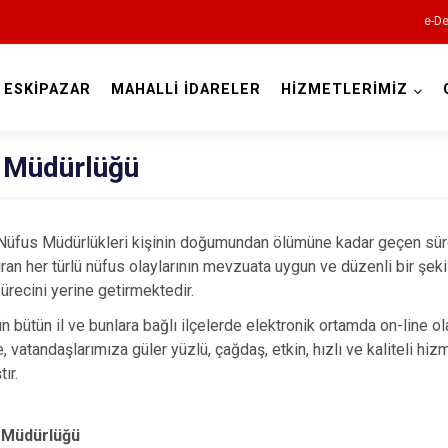
e-De
ESKİPAZAR
MAHALLİ İDARELER
HİZMETLERİMİZ
Karabük
 Müdürlüğü
 Nüfus Müdürlükleri kişinin doğumundan ölümüne kadar geçen sür
an her türlü nüfus olaylarının mevzuata uygun ve düzenli bir şeki
ürecini yerine getirmektedir.
n bütün il ve bunlara bağlı ilçelerde elektronik ortamda on-line ol
Eflani
, vatandaşlarımıza güler yüzlü, çağdaş, etkin, hızlı ve kaliteli hi
ır.
Eskipazar
Ovacık
s Müdürlüğü