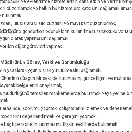
tandaşlık ve evlendirme hizmetlerinin daha etkin ve verimli bir ş
kileri düzenlemek ve halkın bu hizmetlere katkısını sağlamak amacı
e bulunmak,
danı, uluslararası aile cüzdanı ve mavi kart düzenlemek,
dürlüğüne gönderilen ödeneklerin kullanılması, tahakkuku ve taşın
ygun olarak yapılmasını sağlamak.
verilen diğer görevleri yapmak.
 Müdürünün Görev, Yetki ve Sorumluluğu
in yasalara uygun olarak yürütülmesini sağlamak,
üklerinin düzgün bir şekilde tutulmasını, güncelliğini ve muhafa
dayanak belgelerini onaylamak,
us müdürlüğünü temsilen mahkemelerde bulunmak veya yerine bi
rmek,
 arasında işbölümü yapmak, çalışmalarını izlemek ve denetleme
raporlarını değerlendirmek ve gereğini yapmak,
 bağlı personelin atanmasına ilişkin tekliflerde bulunmak,