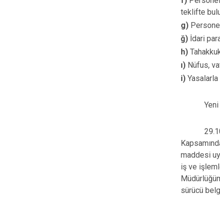
f)
Personele
teklifte bu
g)
Personel
ğ)
İdari par
h)
Tahakkuk,
ı)
Nüfus, va
i)
Yasalarla 
Yeni Kimli
29.10.2016
Kapsamında
maddesi uya
iş ve işlem
Müdürlüğümü
sürücü belg